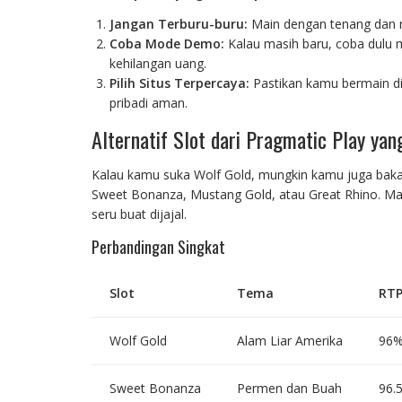
Jangan Terburu-buru:
Main dengan tenang dan n
Coba Mode Demo:
Kalau masih baru, coba dulu 
kehilangan uang.
Pilih Situs Terpercaya:
Pastikan kamu bermain di 
pribadi aman.
Alternatif Slot dari Pragmatic Play ya
Kalau kamu suka Wolf Gold, mungkin kamu juga bakal t
Sweet Bonanza, Mustang Gold, atau Great Rhino. Mas
seru buat dijajal.
Perbandingan Singkat
Slot
Tema
RT
Wolf Gold
Alam Liar Amerika
96
Sweet Bonanza
Permen dan Buah
96.