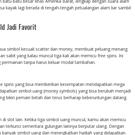
 batu-batu besar khas Amerika Barat, lengkap dengan suara alam
sa kayak lagi berada di tengah-tengah petualangan alam liar sambil
d Jadi Favorit
mua simbol kecuali scatter dan money, membuat peluang menang
ulan sabit yang kalau muncul tiga kali akan memicu free spins. Ini
permainan tanpa harus keluar modal tambahan.
 free spins yang bisa memberikan kesempatan mendapatkan mega
endapatkan simbol uang (money symbols) yang bisa berubah menjadi
yang bikin pemain betah dan terus berharap keberuntungan datang.
 di slot lain. Ketika tiga simbol uang muncul, kamu akan memicu
an terkunci sementara gulungan lainnya berputar ulang. Dengan
 banyak simbol uang dan meningkatkan hadiah yang didapatkan.