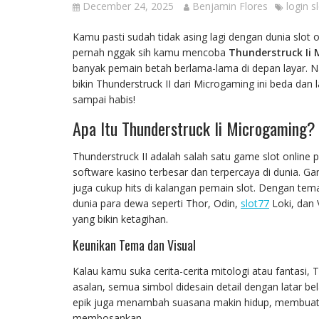
December 24, 2025
Benjamin Flores
login s
Kamu pasti sudah tidak asing lagi dengan dunia slot 
pernah nggak sih kamu mencoba
Thunderstruck Ii
banyak pemain betah berlama-lama di depan layar. Nah,
bikin Thunderstruck II dari Microgaming ini beda dan
sampai habis!
Apa Itu Thunderstruck Ii Microgaming?
Thunderstruck II adalah salah satu game slot online 
software kasino terbesar dan terpercaya di dunia. G
juga cukup hits di kalangan pemain slot. Dengan te
dunia para dewa seperti Thor, Odin,
slot77
Loki, dan 
yang bikin ketagihan.
Keunikan Tema dan Visual
Kalau kamu suka cerita-cerita mitologi atau fantasi,
asalan, semua simbol didesain detail dengan latar bel
epik juga menambah suasana makin hidup, membuat
membosankan.