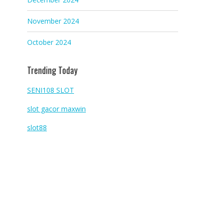
November 2024
October 2024
Trending Today
SENI108 SLOT
slot gacor maxwin
slot88