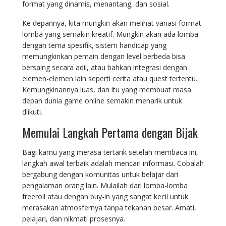
format yang dinamis, menantang, dan sosial.
Ke depannya, kita mungkin akan melihat variasi format
lomba yang semakin kreatif. Mungkin akan ada lomba
dengan tema spesifik, sistem handicap yang
memungkinkan pemain dengan level berbeda bisa
bersaing secara adil, atau bahkan integrasi dengan
elemen-elemen lain seperti cerita atau quest tertentu.
Kemungkinannya luas, dan itu yang membuat masa
depan dunia game online semakin menarik untuk
diikuti.
Memulai Langkah Pertama dengan Bijak
Bagi kamu yang merasa tertarik setelah membaca ini,
langkah awal terbaik adalah mencari informasi. Cobalah
bergabung dengan komunitas untuk belajar dari
pengalaman orang lain. Mulailah dari lomba-lomba
freeroll atau dengan buy-in yang sangat kecil untuk
merasakan atmosfernya tanpa tekanan besar. Amati,
pelajari, dan nikmati prosesnya.