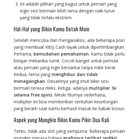
Ini adalah pilihan yang bagus untuk pemain yang
ingin sesi bermain lebih lama dengan naik-turun
yang tidak terlalu ekstrem.
Hal-Hal yang Bikin Kamu Betah Main
Setelah mencoba dan menganalisis, ada beberapa poin
yang membuat Kitty Cash layak untuk dipertimbangkan.
Pertama,
kemudahan pemahaman
. Kamu tidak perlu
belajar mekanika rumit. Cocok banget untuk pemula
atau pemain yang ingin bersantai tanpa mikir berat.
Kedua, tema yang
menghibur dan tidak
menegangkan
. Desainnya yang imut bikin sesi
bermain terasa rileks. Ketiga, adanya
multiplier 3x
selama free spins
. Meski fiturnya sederhana,
multiplier ini bisa memberikan sentuhan keuntungan
yang berarti saat kamu berhasil masuk ke babak bonus.
Aspek yang Mungkin Bikin Kamu Pikir Dua Kali
Tentu, tidak ada slot yang sempurna. Beberapa pemain
mungkin merasa bahwa
grafisnya terlihat sedikit