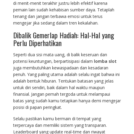
di menit-menit terakhir justru lebih efektif karena
pemain lain sudah kehabisan sumber daya. Tetaplah
tenang dan jangan terbawa emosi untuk terus
mengejar jika sedang dalam tren kekalahan.
Dibalik Gemerlap Hadiah: Hal-Hal yang
Perlu Diperhatikan
Seperti dua sisi mata uang, di balik keseruan dan
potensi keuntungan, berpartisipasi dalam
lomba slot
juga membutuhkan kewaspadaan dan kesadaran
penuh. Yang paling utama adalah selalu ingat bahwa ini
adalah bentuk hiburan. Tentukan batasan yang jelas
untuk diri sendiri, baik dalam hal waktu maupun
finansial. Jangan pernah tergoda untuk melampaui
batas yang sudah kamu tetapkan hanya demi mengejar
posisi di papan peringkat.
Selalu pastikan kamu bermain di tempat yang
terpercaya dan memiliki sistem yang transparan.
Leaderboard yang update real-time dan riwayat