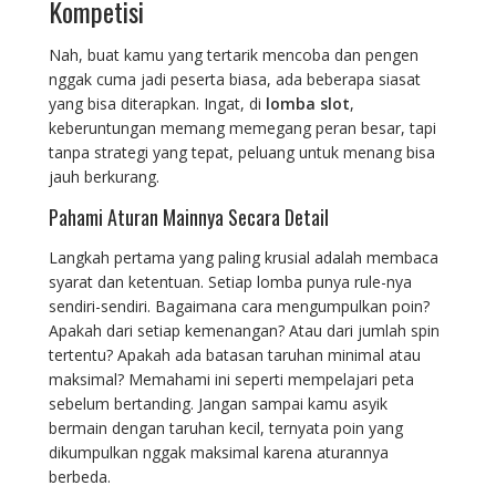
Kompetisi
Nah, buat kamu yang tertarik mencoba dan pengen
nggak cuma jadi peserta biasa, ada beberapa siasat
yang bisa diterapkan. Ingat, di
lomba slot
,
keberuntungan memang memegang peran besar, tapi
tanpa strategi yang tepat, peluang untuk menang bisa
jauh berkurang.
Pahami Aturan Mainnya Secara Detail
Langkah pertama yang paling krusial adalah membaca
syarat dan ketentuan. Setiap lomba punya rule-nya
sendiri-sendiri. Bagaimana cara mengumpulkan poin?
Apakah dari setiap kemenangan? Atau dari jumlah spin
tertentu? Apakah ada batasan taruhan minimal atau
maksimal? Memahami ini seperti mempelajari peta
sebelum bertanding. Jangan sampai kamu asyik
bermain dengan taruhan kecil, ternyata poin yang
dikumpulkan nggak maksimal karena aturannya
berbeda.