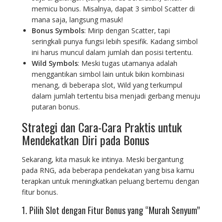
memicu bonus. Misalnya, dapat 3 simbol Scatter di
mana saja, langsung masuk!
Bonus Symbols
: Mirip dengan Scatter, tapi
seringkali punya fungsi lebih spesifik. Kadang simbol
ini harus muncul dalam jumlah dan posisi tertentu.
Wild Symbols
: Meski tugas utamanya adalah
menggantikan simbol lain untuk bikin kombinasi
menang, di beberapa slot, Wild yang terkumpul
dalam jumlah tertentu bisa menjadi gerbang menuju
putaran bonus.
Strategi dan Cara-Cara Praktis untuk
Mendekatkan Diri pada Bonus
Sekarang, kita masuk ke intinya. Meski bergantung
pada RNG, ada beberapa pendekatan yang bisa kamu
terapkan untuk meningkatkan peluang bertemu dengan
fitur bonus.
1. Pilih Slot dengan Fitur Bonus yang “Murah Senyum”