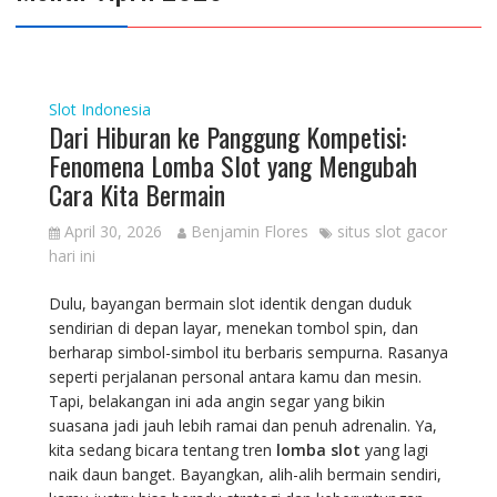
Slot Indonesia
Dari Hiburan ke Panggung Kompetisi:
Fenomena Lomba Slot yang Mengubah
Cara Kita Bermain
April 30, 2026
Benjamin Flores
situs slot gacor
hari ini
Dulu, bayangan bermain slot identik dengan duduk
sendirian di depan layar, menekan tombol spin, dan
berharap simbol-simbol itu berbaris sempurna. Rasanya
seperti perjalanan personal antara kamu dan mesin.
Tapi, belakangan ini ada angin segar yang bikin
suasana jadi jauh lebih ramai dan penuh adrenalin. Ya,
kita sedang bicara tentang tren
lomba slot
yang lagi
naik daun banget. Bayangkan, alih-alih bermain sendiri,