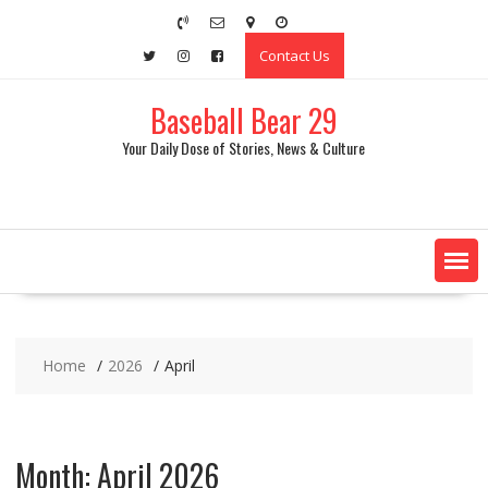
Skip
to
Contact Us
content
Baseball Bear 29
Your Daily Dose of Stories, News & Culture
Home
2026
April
Month:
April 2026