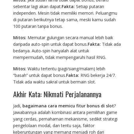
sebentar lagi akan dapat.
Fakta:
Setiap putaran
independen. Mesin tidak memiliki memori. Peluangmu
di putaran berikutnya tetap sama, meski kamu sudah
100 putaran tanpa bonus.
Mitos:
Memutar gulungan secara manual lebih baik
daripada auto-spin untuk dapat bonus.
Fakta:
Tidak ada
bedanya. Auto-spin hanyalah alat untuk
mempermudah, tidak mempengaruhi hasil RNG.
Mitos:
Waktu tertentu (pagi/siang/malam) lebih
“basah” untuk dapat bonus.
Fakta:
RNG bekerja 24/7.
Tidak ada waktu sakral untuk bermain slot.
Akhir Kata: Nikmati Perjalanannya
Jadi,
bagaimana cara memicu fitur bonus di slot
?
Jawabannya adalah kombinasi antara pemilihan game
yang cerdas, pemahaman mekanisme, sedikit strategi
pengelolaan modal, dan tentu saja, faktor
keberuntungan yang memang menjadi roh dari