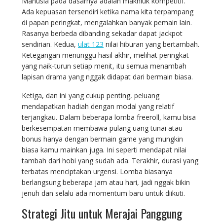
Manusia pada dasarnya adalah makhluk kompetitif.
Ada kepuasan tersendiri ketika nama kita terpampang
di papan peringkat, mengalahkan banyak pemain lain.
Rasanya berbeda dibanding sekadar dapat jackpot
sendirian. Kedua,
ulat 123
nilai hiburan yang bertambah.
Ketegangan menunggu hasil akhir, melihat peringkat
yang naik-turun setiap menit, itu semua menambah
lapisan drama yang nggak didapat dari bermain biasa.
Ketiga, dan ini yang cukup penting, peluang
mendapatkan hadiah dengan modal yang relatif
terjangkau. Dalam beberapa lomba freeroll, kamu bisa
berkesempatan membawa pulang uang tunai atau
bonus hanya dengan bermain game yang mungkin
biasa kamu mainkan juga. Ini seperti mendapat nilai
tambah dari hobi yang sudah ada. Terakhir, durasi yang
terbatas menciptakan urgensi. Lomba biasanya
berlangsung beberapa jam atau hari, jadi nggak bikin
jenuh dan selalu ada momentum baru untuk diikuti.
Strategi Jitu untuk Merajai Panggung