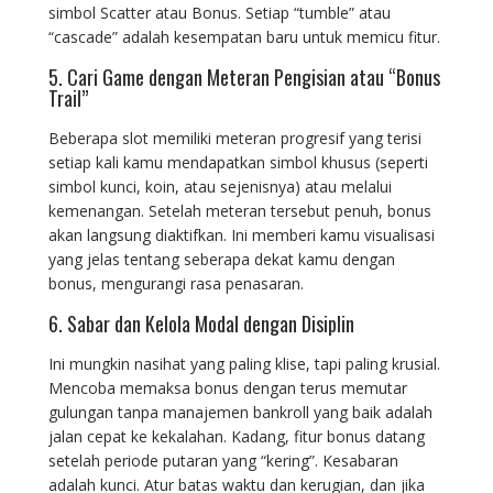
simbol Scatter atau Bonus. Setiap “tumble” atau
“cascade” adalah kesempatan baru untuk memicu fitur.
5. Cari Game dengan Meteran Pengisian atau “Bonus
Trail”
Beberapa slot memiliki meteran progresif yang terisi
setiap kali kamu mendapatkan simbol khusus (seperti
simbol kunci, koin, atau sejenisnya) atau melalui
kemenangan. Setelah meteran tersebut penuh, bonus
akan langsung diaktifkan. Ini memberi kamu visualisasi
yang jelas tentang seberapa dekat kamu dengan
bonus, mengurangi rasa penasaran.
6. Sabar dan Kelola Modal dengan Disiplin
Ini mungkin nasihat yang paling klise, tapi paling krusial.
Mencoba memaksa bonus dengan terus memutar
gulungan tanpa manajemen bankroll yang baik adalah
jalan cepat ke kekalahan. Kadang, fitur bonus datang
setelah periode putaran yang “kering”. Kesabaran
adalah kunci. Atur batas waktu dan kerugian, dan jika