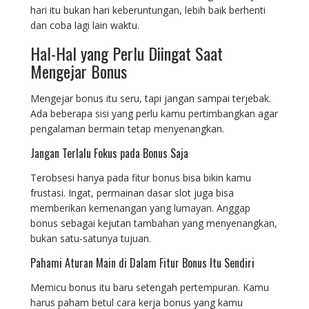
hari itu bukan hari keberuntungan, lebih baik berhenti
dan coba lagi lain waktu.
Hal-Hal yang Perlu Diingat Saat
Mengejar Bonus
Mengejar bonus itu seru, tapi jangan sampai terjebak.
Ada beberapa sisi yang perlu kamu pertimbangkan agar
pengalaman bermain tetap menyenangkan.
Jangan Terlalu Fokus pada Bonus Saja
Terobsesi hanya pada fitur bonus bisa bikin kamu
frustasi. Ingat, permainan dasar slot juga bisa
memberikan kemenangan yang lumayan. Anggap
bonus sebagai kejutan tambahan yang menyenangkan,
bukan satu-satunya tujuan.
Pahami Aturan Main di Dalam Fitur Bonus Itu Sendiri
Memicu bonus itu baru setengah pertempuran. Kamu
harus paham betul cara kerja bonus yang kamu