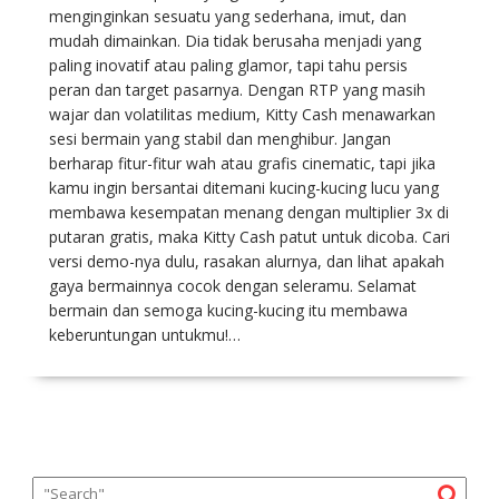
menginginkan sesuatu yang sederhana, imut, dan
mudah dimainkan. Dia tidak berusaha menjadi yang
paling inovatif atau paling glamor, tapi tahu persis
peran dan target pasarnya. Dengan RTP yang masih
wajar dan volatilitas medium, Kitty Cash menawarkan
sesi bermain yang stabil dan menghibur. Jangan
berharap fitur-fitur wah atau grafis cinematic, tapi jika
kamu ingin bersantai ditemani kucing-kucing lucu yang
membawa kesempatan menang dengan multiplier 3x di
putaran gratis, maka Kitty Cash patut untuk dicoba. Cari
versi demo-nya dulu, rasakan alurnya, dan lihat apakah
gaya bermainnya cocok dengan seleramu. Selamat
bermain dan semoga kucing-kucing itu membawa
keberuntungan untukmu!…