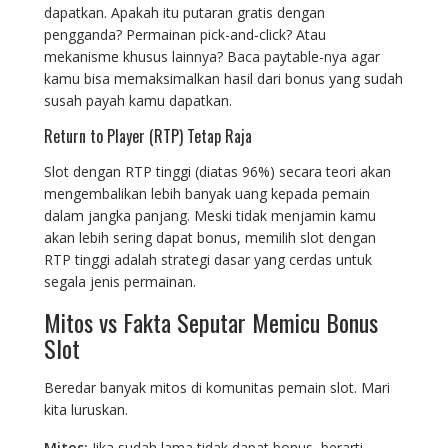
dapatkan. Apakah itu putaran gratis dengan
pengganda? Permainan pick-and-click? Atau
mekanisme khusus lainnya? Baca paytable-nya agar
kamu bisa memaksimalkan hasil dari bonus yang sudah
susah payah kamu dapatkan.
Return to Player (RTP) Tetap Raja
Slot dengan RTP tinggi (diatas 96%) secara teori akan
mengembalikan lebih banyak uang kepada pemain
dalam jangka panjang. Meski tidak menjamin kamu
akan lebih sering dapat bonus, memilih slot dengan
RTP tinggi adalah strategi dasar yang cerdas untuk
segala jenis permainan.
Mitos vs Fakta Seputar Memicu Bonus
Slot
Beredar banyak mitos di komunitas pemain slot. Mari
kita luruskan.
Mitos:
Jika sudah lama tidak dapat bonus, berarti