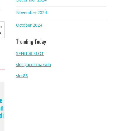
November 2024
October 2024
a:
Trending Today
SENI108 SLOT
slot gacor maxwin
slot88
e
an
di