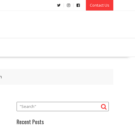
Contact Us
n
Recent Posts