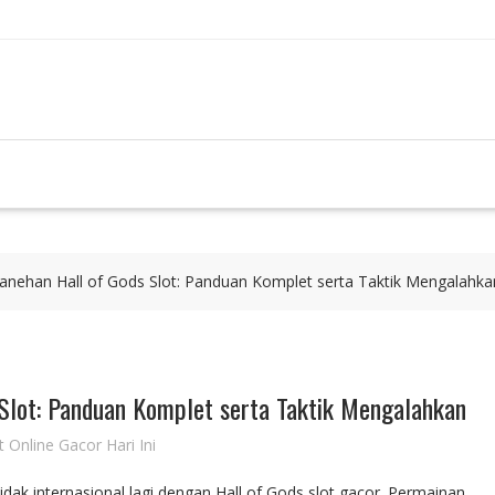
anehan Hall of Gods Slot: Panduan Komplet serta Taktik Mengalahka
Slot: Panduan Komplet serta Taktik Mengalahkan
t Online Gacor Hari Ini
idak internasional lagi dengan Hall of Gods slot gacor. Permainan