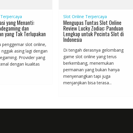
e Terpercaya
Slot Online Terpercaya
asi yang Menanti:
Mengupas Tuntas Slot Online
adegaming dan
Review Lucky Zodiac: Panduan
n yang Tak Terlupakan
Lengkap untuk Pecinta Slot di
Indonesia
 penggemar slot online,
Di tengah derasnya gelombang
 nggak asing lagi dengan
game slot online yang terus
gaming. Provider yang
berkembang, menemukan
rkenal dengan kualitas
permainan yang bukan hanya
menyenangkan tapi juga
menjanjikan bisa terasa...