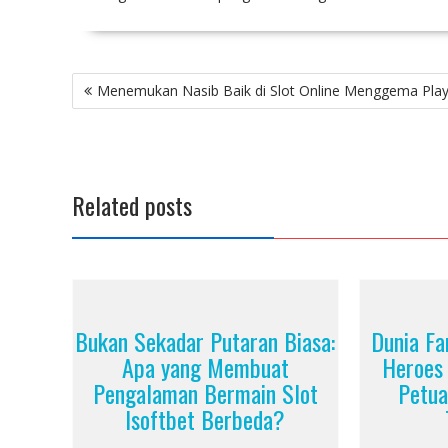
Post
Menemukan Nasib Baik di Slot Online Menggema Pla
navigation
Related posts
Bukan Sekadar Putaran Biasa:
Dunia Fa
Apa yang Membuat
Heroes
Pengalaman Bermain Slot
Petua
Isoftbet Berbeda?