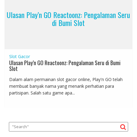
Ulasan Play’n GO Reactoonz: Pengalaman Seru
di Bumi Slot
Slot Gacor
Ulasan Play’n GO Reactoonz: Pengalaman Seru di Bumi
Slot
Dalam alam permainan slot gacor online, Play'n GO telah
membuat banyak nama yang menarik perhatian para
partisipan. Salah satu game apa...