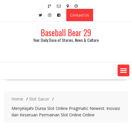
Skip
to
Contact Us
content
Baseball Bear 29
Your Daily Dose of Stories, News & Culture
Home
Slot Gacor
Menjelajahi Dunia Slot Online Pragmatic Newest: Inovasi
dan Keseruan Permainan Slot Online Online