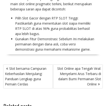
main slot online pragmatic terkini, berikut merupakan
beberapa saran apa dapat dicontoh:
Pilih Slot Gacor dengan RTP SLOT Tinggi:
Pastikanlah guna menentukan slot siapa memiliki
RTP SLOT di atas 96% guna probabilitas berhasil
apa lebih bagus.
Gunakan Fitur Demonstrasi: Sebelum Ini melakukan
permainan dengan dana asli, coba versi
demonstrasi guna memahami mekanisme game.
Post
Slot bersama Campuran
Slot Online apa Tengah Viral:
navigation
Keberhasilan Menjulang:
Menyelami Arus Terbaru di
Panduan Lengkap guna
dalam Bumi Permainan Slot
Pemain Cerdas
Online