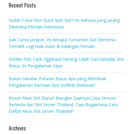
Recent Posts
Sudah Coba Fitur Quick Spin Slot? Ini Rahasia yang Jarang
Diketahui Pemain Indonesia!
Gak Cuma Jackpot, Ini Kenapa Turnamen Slot Bertema
Tematik Lagi Naik Daun di Kalangan Pemain
Golden Fish Tank Yggdrasil Gaming: Lebih Dari Sekadar Slot
Biasa, Ini Pengalaman Saya
Bukan Sekadar Putaran Biasa: Apa yang Membuat
Pengalaman Bermain Slot Isoftbet Berbeda?
Bosan Main Slot Biasa? Mungkin Saatnya Coba Sensasi
Berbeda dari Slot Server Thailand, Tapi Bagaimana Cara
Daftar Akun Slot Server Thailand?
Archives