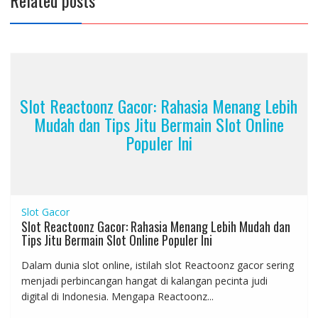
Related posts
Slot Reactoonz Gacor: Rahasia Menang Lebih
Mudah dan Tips Jitu Bermain Slot Online
Populer Ini
Slot Gacor
Slot Reactoonz Gacor: Rahasia Menang Lebih Mudah dan
Tips Jitu Bermain Slot Online Populer Ini
Dalam dunia slot online, istilah slot Reactoonz gacor sering
menjadi perbincangan hangat di kalangan pecinta judi
digital di Indonesia. Mengapa Reactoonz...