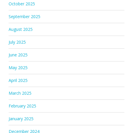
October 2025
September 2025
August 2025
July 2025
June 2025
May 2025
April 2025
March 2025
February 2025
January 2025
December 2024