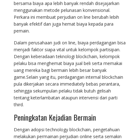
bersama biaya apa lebih banyak rendah disejajarkan
menggunakan metode pelunasan konvensional.
Perkara ini membuat perjudian on line berubah lebih
banyak efektif dan juga hemat biaya kepada para
pemain.
Dalam perusahaan judi on line, biaya perdagangan bisa
menjadi faktor siapa vital untuk kelompok partisipan.
Dengan keberadaan teknologi blockchain, kelompok
pelaku bisa menghemat biaya jual beli serta memakai
uang mereka bagi bermain lebih besar banyak
game.Selain yang itu, perdagangan internal blockchain
pula dikerjakan secara immediately bebas perantara,
sehingga sekumpulan pelaku tidak butuh gelisah
tentang keterlambatan ataupun intervensi dari parti
third.
Peningkatan Kejadian Bermain
Dengan adopsi technology blockchain, pengetahuan
melakukan permainan perjudian online serta semakin