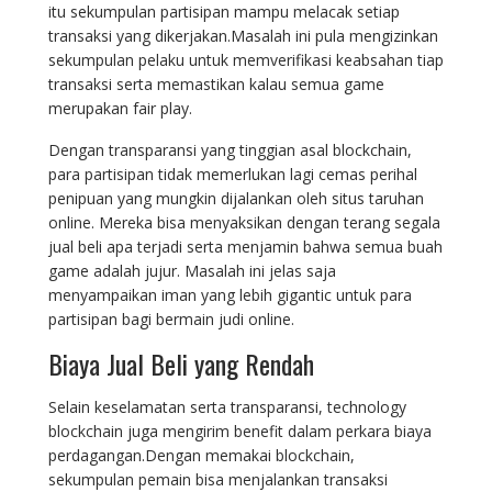
itu sekumpulan partisipan mampu melacak setiap
transaksi yang dikerjakan.Masalah ini pula mengizinkan
sekumpulan pelaku untuk memverifikasi keabsahan tiap
transaksi serta memastikan kalau semua game
merupakan fair play.
Dengan transparansi yang tinggian asal blockchain,
para partisipan tidak memerlukan lagi cemas perihal
penipuan yang mungkin dijalankan oleh situs taruhan
online. Mereka bisa menyaksikan dengan terang segala
jual beli apa terjadi serta menjamin bahwa semua buah
game adalah jujur. Masalah ini jelas saja
menyampaikan iman yang lebih gigantic untuk para
partisipan bagi bermain judi online.
Biaya Jual Beli yang Rendah
Selain keselamatan serta transparansi, technology
blockchain juga mengirim benefit dalam perkara biaya
perdagangan.Dengan memakai blockchain,
sekumpulan pemain bisa menjalankan transaksi