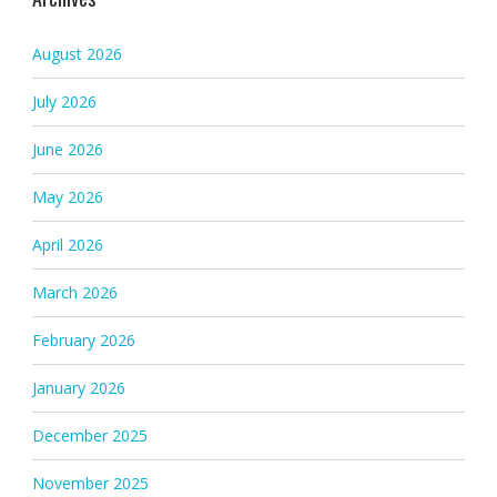
August 2026
July 2026
June 2026
May 2026
April 2026
March 2026
February 2026
January 2026
December 2025
November 2025