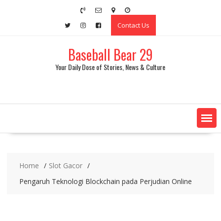
Skip
to
Contact Us
content
Baseball Bear 29
Your Daily Dose of Stories, News & Culture
Home
Slot Gacor
Pengaruh Teknologi Blockchain pada Perjudian Online