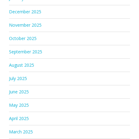
December 2025
November 2025
October 2025
September 2025
August 2025
July 2025
June 2025
May 2025
April 2025
March 2025