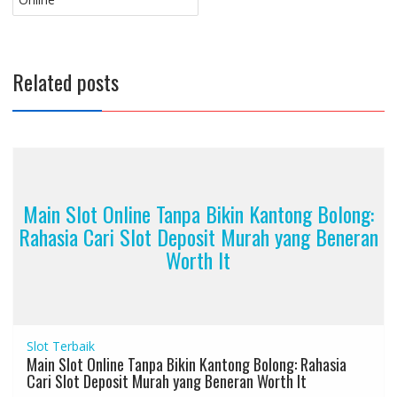
Related posts
Main Slot Online Tanpa Bikin Kantong Bolong:
Rahasia Cari Slot Deposit Murah yang Beneran
Worth It
Slot Terbaik
Main Slot Online Tanpa Bikin Kantong Bolong: Rahasia
Cari Slot Deposit Murah yang Beneran Worth It