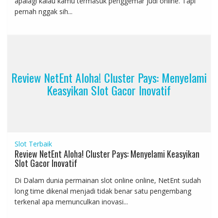
apalagi kalau kamu termasuk penggemar judi online. Tapi
pernah nggak sih...
Review NetEnt Aloha! Cluster Pays: Menyelami
Keasyikan Slot Gacor Inovatif
Slot Terbaik
Review NetEnt Aloha! Cluster Pays: Menyelami Keasyikan
Slot Gacor Inovatif
Di Dalam dunia permainan slot online online, NetEnt sudah
long time dikenal menjadi tidak benar satu pengembang
terkenal apa memunculkan inovasi...