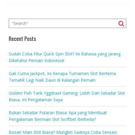
Recent Posts
Sudah Coba Fitur Quick Spin Slot? Ini Rahasia yang Jarang
Diketahui Pemain Indonesia!
Gak Cuma Jackpot, Ini Kenapa Turnamen Slot Bertema
Tematik Lagi Naik Daun di Kalangan Pemain
Golden Fish Tank Yggdrasil Gaming: Lebih Dari Sekadar Slot
Biasa, Ini Pengalaman Saya
Bukan Sekadar Putaran Biasa: Apa yang Membuat
Pengalaman Bermain Slot Isoftbet Berbeda?
Bosan Main Slot Biasa? Mungkin Saatnya Coba Sensasi