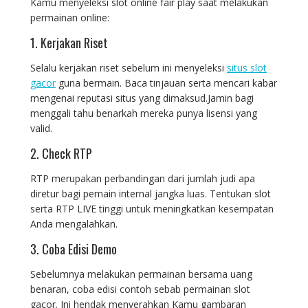
Kamu menyeleksi slot online fair play saat melakukan
permainan online:
1. Kerjakan Riset
Selalu kerjakan riset sebelum ini menyeleksi
situs slot
gacor
guna bermain. Baca tinjauan serta mencari kabar
mengenai reputasi situs yang dimaksud.Jamin bagi
menggali tahu benarkah mereka punya lisensi yang
valid.
2. Check RTP
RTP merupakan perbandingan dari jumlah judi apa
diretur bagi pemain internal jangka luas. Tentukan slot
serta RTP LIVE tinggi untuk meningkatkan kesempatan
Anda mengalahkan.
3. Coba Edisi Demo
Sebelumnya melakukan permainan bersama uang
benaran, coba edisi contoh sebab permainan slot
gacor. Ini hendak menyerahkan Kamu gambaran