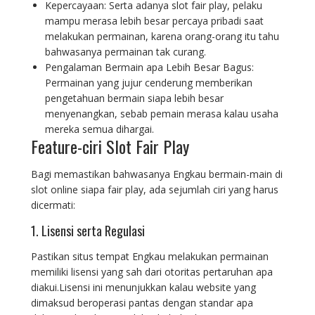
Kepercayaan: Serta adanya slot fair play, pelaku
mampu merasa lebih besar percaya pribadi saat
melakukan permainan, karena orang-orang itu tahu
bahwasanya permainan tak curang.
Pengalaman Bermain apa Lebih Besar Bagus:
Permainan yang jujur cenderung memberikan
pengetahuan bermain siapa lebih besar
menyenangkan, sebab pemain merasa kalau usaha
mereka semua dihargai.
Feature-ciri Slot Fair Play
Bagi memastikan bahwasanya Engkau bermain-main di
slot online siapa fair play, ada sejumlah ciri yang harus
dicermati:
1. Lisensi serta Regulasi
Pastikan situs tempat Engkau melakukan permainan
memiliki lisensi yang sah dari otoritas pertaruhan apa
diakui.Lisensi ini menunjukkan kalau website yang
dimaksud beroperasi pantas dengan standar apa