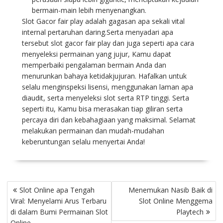
bermain-main lebih menyenangkan.
Slot Gacor fair play adalah gagasan apa sekali vital
internal pertaruhan daring.Serta menyadari apa
tersebut slot gacor fair play dan juga seperti apa cara
menyeleksi permainan yang jujur, Kamu dapat
memperbaiki pengalaman bermain Anda dan
menurunkan bahaya ketidakjujuran. Hafalkan untuk
selalu menginspeksi lisensi, menggunakan laman apa
diaudit, serta menyeleksi slot serta RTP tinggi. Serta
seperti itu, Kamu bisa merasakan tiap giliran serta
percaya diri dan kebahagiaan yang maksimal. Selamat
melakukan permainan dan mudah-mudahan
keberuntungan selalu menyertai Anda!
Post
Slot Online apa Tengah
Menemukan Nasib Baik di
navigation
Viral: Menyelami Arus Terbaru
Slot Online Menggema
di dalam Bumi Permainan Slot
Playtech
Online