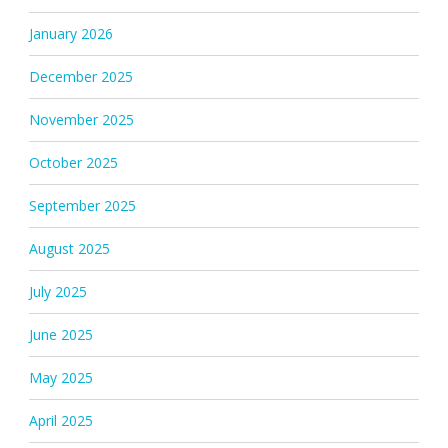
January 2026
December 2025
November 2025
October 2025
September 2025
August 2025
July 2025
June 2025
May 2025
April 2025