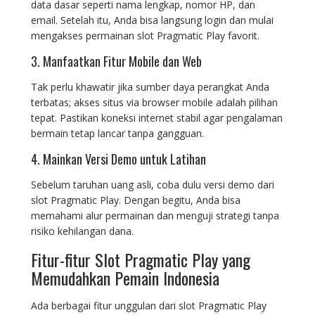
data dasar seperti nama lengkap, nomor HP, dan
email. Setelah itu, Anda bisa langsung login dan mulai
mengakses permainan slot Pragmatic Play favorit.
3. Manfaatkan Fitur Mobile dan Web
Tak perlu khawatir jika sumber daya perangkat Anda
terbatas; akses situs via browser mobile adalah pilihan
tepat. Pastikan koneksi internet stabil agar pengalaman
bermain tetap lancar tanpa gangguan.
4. Mainkan Versi Demo untuk Latihan
Sebelum taruhan uang asli, coba dulu versi demo dari
slot Pragmatic Play. Dengan begitu, Anda bisa
memahami alur permainan dan menguji strategi tanpa
risiko kehilangan dana.
Fitur-fitur Slot Pragmatic Play yang
Memudahkan Pemain Indonesia
Ada berbagai fitur unggulan dari slot Pragmatic Play