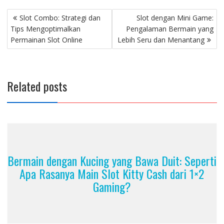
Post
Slot Combo: Strategi dan
Slot dengan Mini Game:
navigation
Tips Mengoptimalkan
Pengalaman Bermain yang
Permainan Slot Online
Lebih Seru dan Menantang
Related posts
Bermain dengan Kucing yang Bawa Duit: Seperti
Apa Rasanya Main Slot Kitty Cash dari 1×2
Gaming?