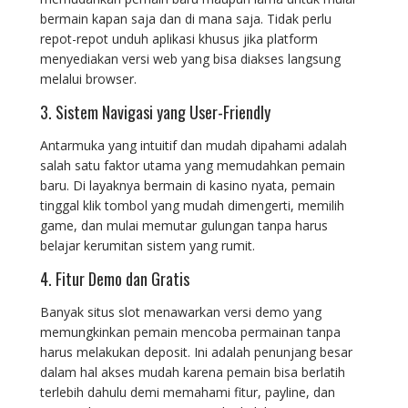
bermain kapan saja dan di mana saja. Tidak perlu
repot-repot unduh aplikasi khusus jika platform
menyediakan versi web yang bisa diakses langsung
melalui browser.
3. Sistem Navigasi yang User-Friendly
Antarmuka yang intuitif dan mudah dipahami adalah
salah satu faktor utama yang memudahkan pemain
baru. Di layaknya bermain di kasino nyata, pemain
tinggal klik tombol yang mudah dimengerti, memilih
game, dan mulai memutar gulungan tanpa harus
belajar kerumitan sistem yang rumit.
4. Fitur Demo dan Gratis
Banyak situs slot menawarkan versi demo yang
memungkinkan pemain mencoba permainan tanpa
harus melakukan deposit. Ini adalah penunjang besar
dalam hal akses mudah karena pemain bisa berlatih
terlebih dahulu demi memahami fitur, payline, dan