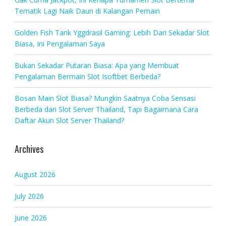
Tematik Lagi Naik Daun di Kalangan Pemain
Golden Fish Tank Yggdrasil Gaming: Lebih Dari Sekadar Slot
Biasa, Ini Pengalaman Saya
Bukan Sekadar Putaran Biasa: Apa yang Membuat
Pengalaman Bermain Slot Isoftbet Berbeda?
Bosan Main Slot Biasa? Mungkin Saatnya Coba Sensasi
Berbeda dari Slot Server Thailand, Tapi Bagaimana Cara
Daftar Akun Slot Server Thailand?
Archives
August 2026
July 2026
June 2026