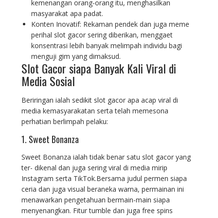
kemenangan orang-orang itu, menghasilkan
masyarakat apa padat.
Konten Inovatif: Rekaman pendek dan juga meme
perihal slot gacor sering diberikan, menggaet
konsentrasi lebih banyak melimpah individu bagi
menguji gim yang dimaksud.
Slot Gacor siapa Banyak Kali Viral di
Media Sosial
Beriringan ialah sedikit slot gacor apa acap viral di
media kemasyarakatan serta telah memesona
perhatian berlimpah pelaku:
1. Sweet Bonanza
Sweet Bonanza ialah tidak benar satu slot gacor yang
ter- dikenal dan juga sering viral di media mirip
Instagram serta TikTok.Bersama judul permen siapa
ceria dan juga visual beraneka warna, permainan ini
menawarkan pengetahuan bermain-main siapa
menyenangkan. Fitur tumble dan juga free spins