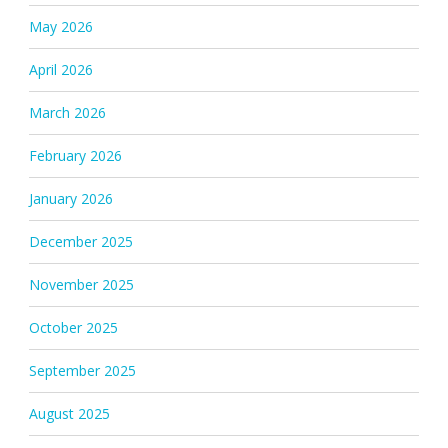
May 2026
April 2026
March 2026
February 2026
January 2026
December 2025
November 2025
October 2025
September 2025
August 2025