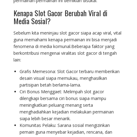
permainan-permainan ini demikian disukai.
Kenapa Slot Gacor Berubah Viral di
Media Sosial?
Sebelum kita meninjau slot gacor siapa acap viral, vital
guna memahami kenapa permainan ini bisa menjadi
fenomena di media komunal.Beberapa faktor yang
berkontribusi mengenai viralitas slot gacor di tengah
lain:
Grafis Memesona: Slot Gacor terbaru memberikan
desain visual siapa memukau, menghasilkan
partisipan betah berlama-lama.
Ciri Bonus Menggaet: Melimpah slot gacor
dilengkapi bersama ciri bonus siapa mampu
meningkatkan peluang menang serta
menghadiahkan kejadian melakukan permainan
siapa lebih besar menarik.
Komunitas Pelaku: Sarana sosial mengizinkan
pemain guna menyebar kejadian, rencana, dan