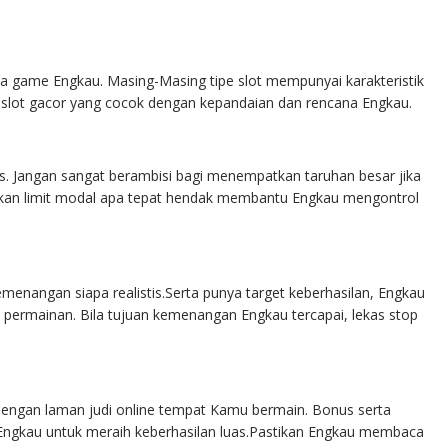
aya game Engkau. Masing-Masing tipe slot mempunyai karakteristik
 slot gacor yang cocok dengan kepandaian dan rencana Engkau.
tas. Jangan sangat berambisi bagi menempatkan taruhan besar jika
pkan limit modal apa tepat hendak membantu Engkau mengontrol
enangan siapa realistis.Serta punya target keberhasilan, Engkau
n permainan. Bila tujuan kemenangan Engkau tercapai, lekas stop
dengan laman judi online tempat Kamu bermain. Bonus serta
Engkau untuk meraih keberhasilan luas.Pastikan Engkau membaca