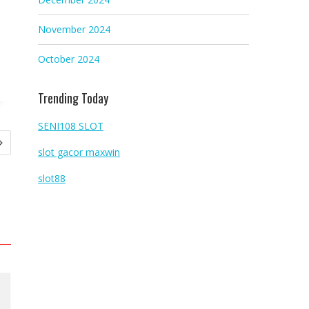
November 2024
October 2024
Trending Today
SENI108 SLOT
slot gacor maxwin
slot88