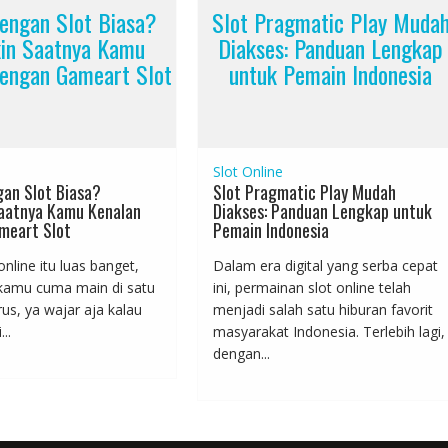
engan Slot Biasa?
Slot Pragmatic Play Muda
in Saatnya Kamu
Diakses: Panduan Lengkap
dengan Gameart Slot
untuk Pemain Indonesia
Slot Online
an Slot Biasa?
Slot Pragmatic Play Mudah
aatnya Kamu Kenalan
Diakses: Panduan Lengkap untuk
meart Slot
Pemain Indonesia
online itu luas banget,
Dalam era digital yang serba cepat
 kamu cuma main di satu
ini, permainan slot online telah
rus, ya wajar aja kalau
menjadi salah satu hiburan favorit
..
masyarakat Indonesia. Terlebih lagi,
dengan...