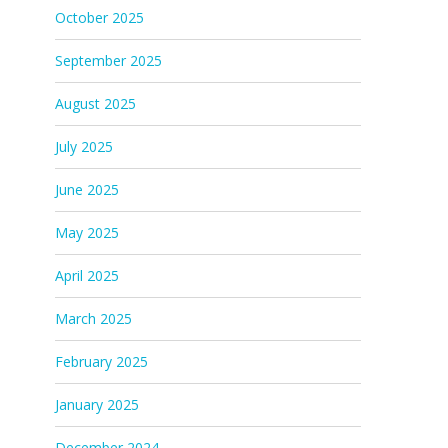
October 2025
September 2025
August 2025
July 2025
June 2025
May 2025
April 2025
March 2025
February 2025
January 2025
December 2024