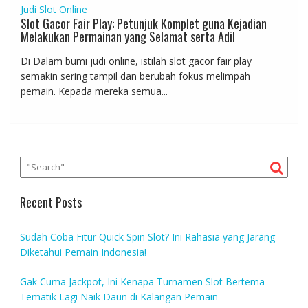
Judi Slot Online
Slot Gacor Fair Play: Petunjuk Komplet guna Kejadian
Melakukan Permainan yang Selamat serta Adil
Di Dalam bumi judi online, istilah slot gacor fair play
semakin sering tampil dan berubah fokus melimpah
pemain. Kepada mereka semua...
Recent Posts
Sudah Coba Fitur Quick Spin Slot? Ini Rahasia yang Jarang
Diketahui Pemain Indonesia!
Gak Cuma Jackpot, Ini Kenapa Turnamen Slot Bertema
Tematik Lagi Naik Daun di Kalangan Pemain