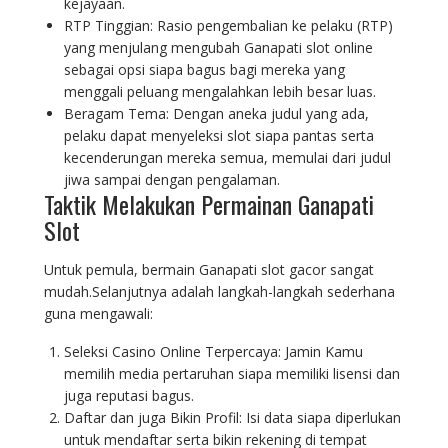
kejayaan.
RTP Tinggian: Rasio pengembalian ke pelaku (RTP)
yang menjulang mengubah Ganapati slot online
sebagai opsi siapa bagus bagi mereka yang
menggali peluang mengalahkan lebih besar luas.
Beragam Tema: Dengan aneka judul yang ada,
pelaku dapat menyeleksi slot siapa pantas serta
kecenderungan mereka semua, memulai dari judul
jiwa sampai dengan pengalaman.
Taktik Melakukan Permainan Ganapati
Slot
Untuk pemula, bermain Ganapati slot gacor sangat
mudah.Selanjutnya adalah langkah-langkah sederhana
guna mengawali:
Seleksi Casino Online Terpercaya: Jamin Kamu
memilih media pertaruhan siapa memiliki lisensi dan
juga reputasi bagus.
Daftar dan juga Bikin Profil: Isi data siapa diperlukan
untuk mendaftar serta bikin rekening di tempat