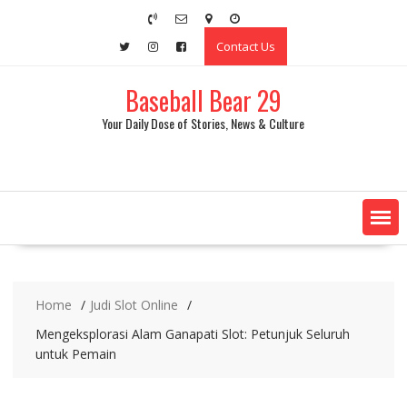
Skip
to
Contact Us
content
Baseball Bear 29
Your Daily Dose of Stories, News & Culture
Home
Judi Slot Online
Mengeksplorasi Alam Ganapati Slot: Petunjuk Seluruh
untuk Pemain