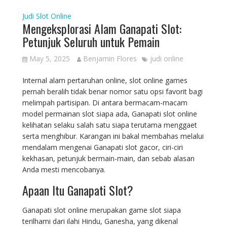
Judi Slot Online
Mengeksplorasi Alam Ganapati Slot:
Petunjuk Seluruh untuk Pemain
May 5, 2025
Benjamin Flores
judi online
Internal alam pertaruhan online, slot online games
pernah beralih tidak benar nomor satu opsi favorit bagi
melimpah partisipan. Di antara bermacam-macam
model permainan slot siapa ada, Ganapati slot online
kelihatan selaku salah satu siapa terutama menggaet
serta menghibur. Karangan ini bakal membahas melalui
mendalam mengenai Ganapati slot gacor, ciri-ciri
kekhasan, petunjuk bermain-main, dan sebab alasan
Anda mesti mencobanya.
Apaan Itu Ganapati Slot?
Ganapati slot online merupakan game slot siapa
terilhami dari ilahi Hindu, Ganesha, yang dikenal