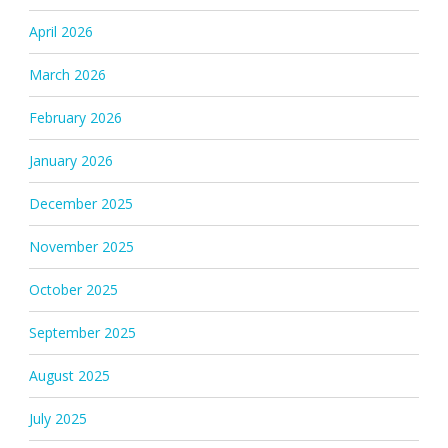
April 2026
March 2026
February 2026
January 2026
December 2025
November 2025
October 2025
September 2025
August 2025
July 2025