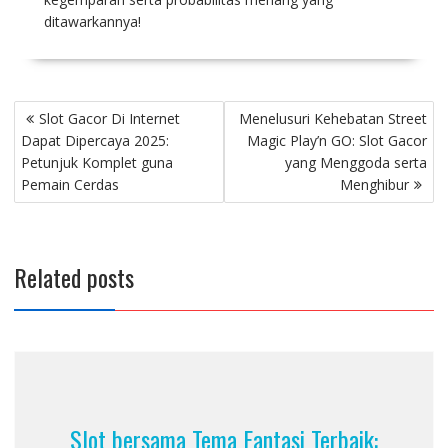
ditawarkannya!
Post
Slot Gacor Di Internet
Menelusuri Kehebatan Street
navigation
Dapat Dipercaya 2025:
Magic Play’n GO: Slot Gacor
Petunjuk Komplet guna
yang Menggoda serta
Pemain Cerdas
Menghibur
Related posts
Slot bersama Tema Fantasi Terbaik: