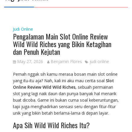
Judi Online
Pengalaman Main Slot Online Review
Wild Wild Riches yang Bikin Ketagihan
dan Penuh Kejutan
May 27, 2026
Benjamin Flores
judi online
Pernah nggak sih kamu merasa bosan main slot online
yang itu-itu aja? Nah, kali ini aku mau cerita soal
Slot
Online Review Wild Wild Riches
, sebuah permainan
slot yang lagi naik daun dan punya banyak hal menarik
buat dicoba. Game ini bukan cuma soal keberuntungan,
tapi juga menghadirkan sensasi seru dengan fitur-fitur
unik yang bikin betah berlama-lama di depan layar.
Apa Sih Wild Wild Riches Itu?