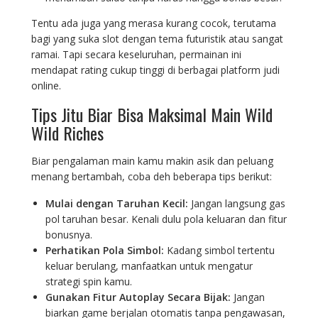
Tentu ada juga yang merasa kurang cocok, terutama
bagi yang suka slot dengan tema futuristik atau sangat
ramai. Tapi secara keseluruhan, permainan ini
mendapat rating cukup tinggi di berbagai platform judi
online.
Tips Jitu Biar Bisa Maksimal Main Wild
Wild Riches
Biar pengalaman main kamu makin asik dan peluang
menang bertambah, coba deh beberapa tips berikut:
Mulai dengan Taruhan Kecil:
Jangan langsung gas
pol taruhan besar. Kenali dulu pola keluaran dan fitur
bonusnya.
Perhatikan Pola Simbol:
Kadang simbol tertentu
keluar berulang, manfaatkan untuk mengatur
strategi spin kamu.
Gunakan Fitur Autoplay Secara Bijak:
Jangan
biarkan game berjalan otomatis tanpa pengawasan,