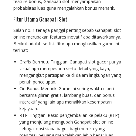
feature bonus, Ganapati slot menyampaikan
probabilitas luas guna mengalahkan bonus menarik.
Fitur Utama Ganapati Slot
Salah no. 1 tenaga panggil penting sebab Ganapati slot
online merupakan features inovatif apa ditawarkannya.
Berikut adalah sedikit fitur apa menghasilkan game ini
terlihat:
Grafis Bermutu Tinggian: Ganapati slot gacor punya
visual apa mempesona serta detail yang kaya,
mengangkut partisipan ke di dalam lingkungan yang
penuh pencelupan.
Ciri Bonus Menarik: Game ini sering waktu diberi
bersama giliran gratis, lambang buas, dan bonus
interaktif yang lain apa menaikkan kesempatan
kejayaan.
RTP Tinggian: Rasio pengembalian ke pelaku (RTP)
yang menjulang mengubah Ganapati slot online
sebagai opsi siapa bagus bagi mereka yang
menggali peluang mengalahkan lebih besar luas.