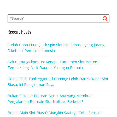
Recent Posts
Sudah Coba Fitur Quick Spin Slot? Ini Rahasia yang Jarang
Diketahui Pemain Indonesia!
Gak Cuma Jackpot, Ini Kenapa Turnamen Slot Bertema
Tematik Lagi Naik Daun di Kalangan Pemain
Golden Fish Tank Yggdrasil Gaming: Lebih Dari Sekadar Slot
Biasa, Ini Pengalaman Saya
Bukan Sekadar Putaran Biasa: Apa yang Membuat
Pengalaman Bermain Slot Isoftbet Berbeda?
Bosan Main Slot Biasa? Mungkin Saatnya Coba Sensasi