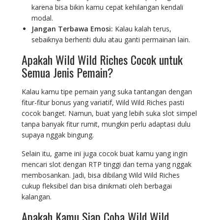
karena bisa bikin kamu cepat kehilangan kendali
modal.
Jangan Terbawa Emosi:
Kalau kalah terus,
sebaiknya berhenti dulu atau ganti permainan lain.
Apakah Wild Wild Riches Cocok untuk
Semua Jenis Pemain?
Kalau kamu tipe pemain yang suka tantangan dengan
fitur-fitur bonus yang variatif, Wild Wild Riches pasti
cocok banget. Namun, buat yang lebih suka slot simpel
tanpa banyak fitur rumit, mungkin perlu adaptasi dulu
supaya nggak bingung.
Selain itu, game ini juga cocok buat kamu yang ingin
mencari slot dengan RTP tinggi dan tema yang nggak
membosankan. Jadi, bisa dibilang Wild Wild Riches
cukup fleksibel dan bisa dinikmati oleh berbagai
kalangan.
Apakah Kamu Siap Coba Wild Wild