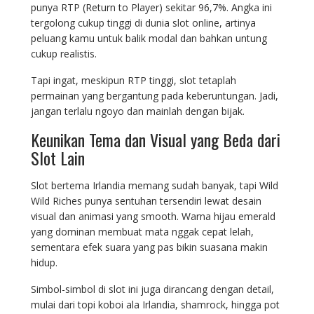
punya RTP (Return to Player) sekitar 96,7%. Angka ini
tergolong cukup tinggi di dunia slot online, artinya
peluang kamu untuk balik modal dan bahkan untung
cukup realistis.
Tapi ingat, meskipun RTP tinggi, slot tetaplah
permainan yang bergantung pada keberuntungan. Jadi,
jangan terlalu ngoyo dan mainlah dengan bijak.
Keunikan Tema dan Visual yang Beda dari
Slot Lain
Slot bertema Irlandia memang sudah banyak, tapi Wild
Wild Riches punya sentuhan tersendiri lewat desain
visual dan animasi yang smooth. Warna hijau emerald
yang dominan membuat mata nggak cepat lelah,
sementara efek suara yang pas bikin suasana makin
hidup.
Simbol-simbol di slot ini juga dirancang dengan detail,
mulai dari topi koboi ala Irlandia, shamrock, hingga pot