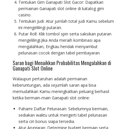
Tentukan Gim Ganapati Slot Gacor: Dapatkan
permainan Ganapati slot online di katalog gim
casino.
Tentukan Judi: Atur jumlah total judi Kamu sebelum
ini mengelilingi putaran.
Putar Roll: Klik tombol spin serta saksikan putaran
mengelilingi.Jika Anda meraih kombinasi apa
mengalahkan, Engkau hendak menyambut
pelunasan cocok dengan tabel pembayaran.
Saran bagi Menaikkan Probabilitas Mengalahkan di
Ganapati Slot Online
Walaupun pertaruhan adalah permainan
keberuntungan, ada sejumlah saran apa bisa
memudahkan Kamu meningkatkan peluang berhasil
ketika bermain-main Ganapati slot online:
Pahami Daftar Pelunasan: Sebelumnya bermain,
sediakan waktu untuk mengerti tabel pelunasan
serta ciri bonus siapa tersedia.
Atur Anggaran: Determine budget bermain serta